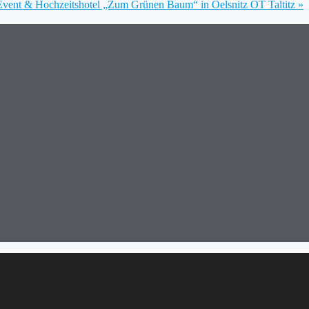
m Event & Hochzeitshotel „Zum Grünen Baum“ in Oelsnitz OT Taltitz
»