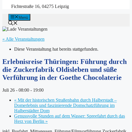
Fichtestraße 16, 04275 Leipzig
Menü
« Alle Veranstaltungen
Diese Veranstaltung hat bereits stattgefunden.
Erlebnisreise Thüringen: Führung durch
die Zuckerfabrik Oldisleben und süße
Verführung in der Goethe Chocolaterie
Juli 26 - 08:00
-
19:00
«
Mit der historischen Straßenbahn durch Halberstadt –
Domerlebnis und faszinierende Domschatzführung im
Halberstädter Dom
Genussvolle Stunden auf dem Wasser: Spreefahrt durch das
Herz von Berlin
»
inkl. Busfahrt, Mittagessen, Führung/Filmvorführung Zuckerfabrik